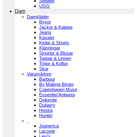
Sebago
UGG
Dam
Damkläder
Byxor
Jackor & Kappor
Jeans
Kavajer
Kjolar & Shorts
Klänningar
Skjortor & Blusar
Toppar & Linnen
Tröjor & Koftor
Skor
Varumärken
Barbour
By Malene Birger
Copenhagen Muse
Essentiel Antwerp
Dolomite
Dubarry
Hestra
Hunter
Jeanerica
Lacoste
Levi’s