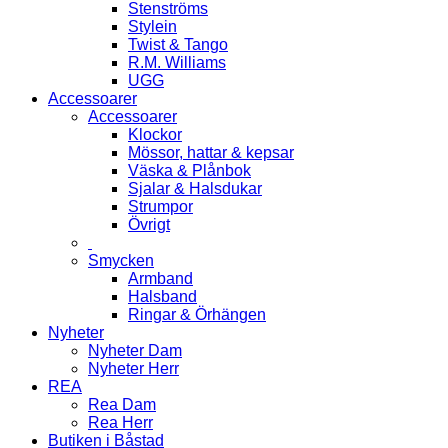
Stenströms
Stylein
Twist & Tango
R.M. Williams
UGG
Accessoarer
Accessoarer
Klockor
Mössor, hattar & kepsar
Väska & Plånbok
Sjalar & Halsdukar
Strumpor
Övrigt
Smycken
Armband
Halsband
Ringar & Örhängen
Nyheter
Nyheter Dam
Nyheter Herr
REA
Rea Dam
Rea Herr
Butiken i Båstad