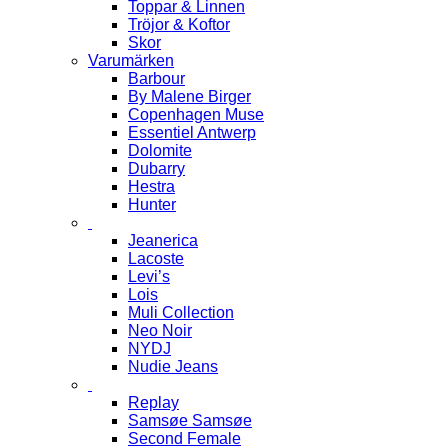
Toppar & Linnen
Tröjor & Koftor
Skor
Varumärken
Barbour
By Malene Birger
Copenhagen Muse
Essentiel Antwerp
Dolomite
Dubarry
Hestra
Hunter
Jeanerica
Lacoste
Levi’s
Lois
Muli Collection
Neo Noir
NYDJ
Nudie Jeans
Replay
Samsøe Samsøe
Second Female