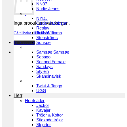
NN07
Nudie Jeans
NYDJ
Inga produkter i varukorgen.
Oscar Jacobson
Replay
R.M. Williams
Gå tillbaka till butiken
Stenströms
Sunspel
Till kassan
+
Samsøe Samsøe
Sebago
Second Female
Sandays
Stylein
Skandinavisk
Twist & Tango
UGG
Herr
Herrkläder
Jackor
Kavajer
Tröjor & Koftor
Stickade tröjor
Skjortor