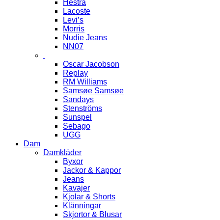
Hestra
Lacoste
Levi’s
Morris
Nudie Jeans
NN07
Oscar Jacobson
Replay
RM Williams
Samsøe Samsøe
Sandays
Stenströms
Sunspel
Sebago
UGG
Dam
Damkläder
Byxor
Jackor & Kappor
Jeans
Kavajer
Kjolar & Shorts
Klänningar
Skjortor & Blusar