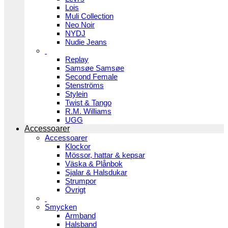
Lois
Muli Collection
Neo Noir
NYDJ
Nudie Jeans
Replay
Samsøe Samsøe
Second Female
Stenströms
Stylein
Twist & Tango
R.M. Williams
UGG
Accessoarer
Accessoarer
Klockor
Mössor, hattar & kepsar
Väska & Plånbok
Sjalar & Halsdukar
Strumpor
Övrigt
Smycken
Armband
Halsband