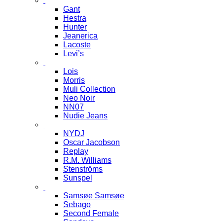
Gant
Hestra
Hunter
Jeanerica
Lacoste
Levi’s
Lois
Morris
Muli Collection
Neo Noir
NN07
Nudie Jeans
NYDJ
Oscar Jacobson
Replay
R.M. Williams
Stenströms
Sunspel
Samsøe Samsøe
Sebago
Second Female