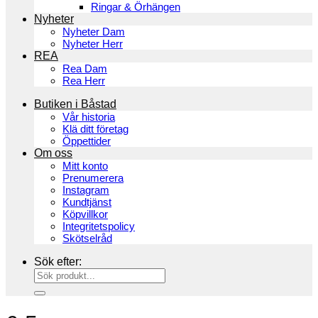
Ringar & Örhängen
Nyheter
Nyheter Dam
Nyheter Herr
REA
Rea Dam
Rea Herr
Butiken i Båstad
Vår historia
Klä ditt företag
Öppettider
Om oss
Mitt konto
Prenumerera
Instagram
Kundtjänst
Köpvillkor
Integritetspolicy
Skötselråd
Sök efter: