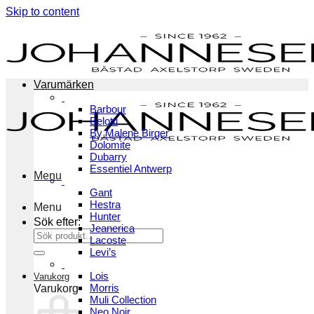
Skip to content
Varumärken
Barbour
Belotti
By Malene Birger
Dolomite
Dubarry
Essentiel Antwerp
Menu
Gant
Hestra
Menu
Hunter
Sök efter:
Jeanerica
Lacoste
Levi’s
Lois
Varukorg
Morris
Varukorg
Muli Collection
Neo Noir