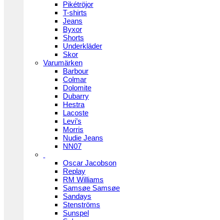
Pikétröjor
T-shirts
Jeans
Byxor
Shorts
Underkläder
Skor
Varumärken
Barbour
Colmar
Dolomite
Dubarry
Hestra
Lacoste
Levi’s
Morris
Nudie Jeans
NN07
Oscar Jacobson
Replay
RM Williams
Samsøe Samsøe
Sandays
Stenströms
Sunspel