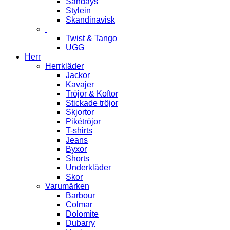
Sandays
Stylein
Skandinavisk
Twist & Tango
UGG
Herr
Herrkläder
Jackor
Kavajer
Tröjor & Koftor
Stickade tröjor
Skjortor
Pikétröjor
T-shirts
Jeans
Byxor
Shorts
Underkläder
Skor
Varumärken
Barbour
Colmar
Dolomite
Dubarry