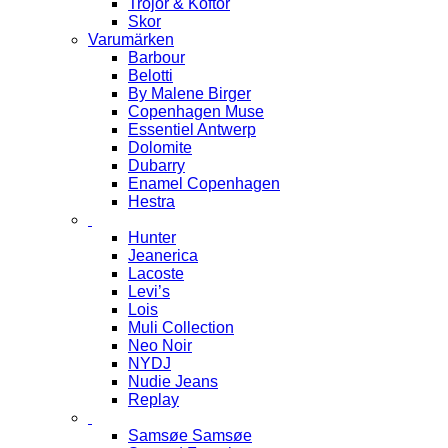
Tröjor & Koftor
Skor
Varumärken
Barbour
Belotti
By Malene Birger
Copenhagen Muse
Essentiel Antwerp
Dolomite
Dubarry
Enamel Copenhagen
Hestra
Hunter
Jeanerica
Lacoste
Levi’s
Lois
Muli Collection
Neo Noir
NYDJ
Nudie Jeans
Replay
Samsøe Samsøe