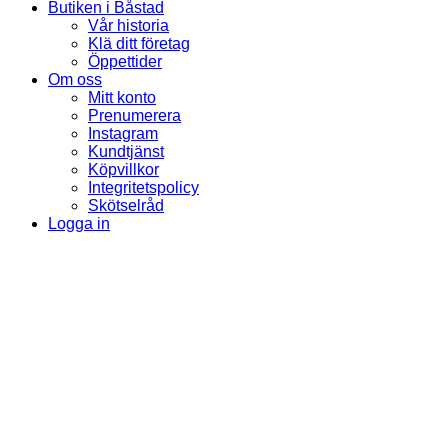
Butiken i Båstad
Vår historia
Klä ditt företag
Öppettider
Om oss
Mitt konto
Prenumerera
Instagram
Kundtjänst
Köpvillkor
Integritetspolicy
Skötselråd
Logga in