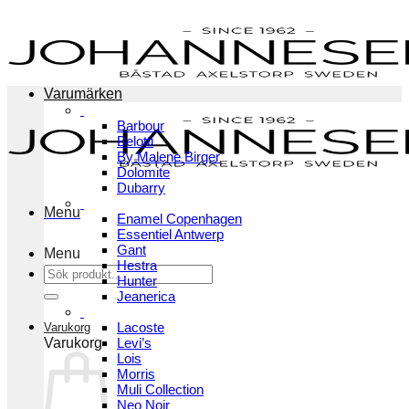
Skip
to
content
Varumärken
Barbour
Belotti
By Malene Birger
Dolomite
Dubarry
Menu
Enamel Copenhagen
Essentiel Antwerp
Gant
Menu
Hestra
Sök
Hunter
efter:
Jeanerica
Lacoste
Varukorg
Varukorg
Levi’s
Lois
Morris
Muli Collection
Neo Noir