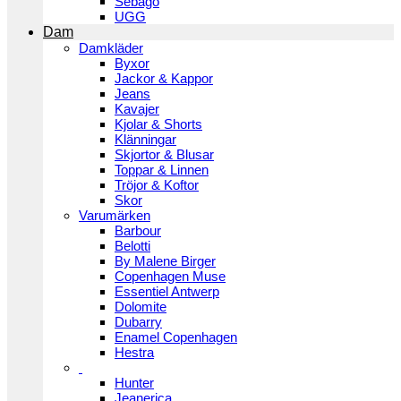
Sebago
UGG
Dam
Damkläder
Byxor
Jackor & Kappor
Jeans
Kavajer
Kjolar & Shorts
Klänningar
Skjortor & Blusar
Toppar & Linnen
Tröjor & Koftor
Skor
Varumärken
Barbour
Belotti
By Malene Birger
Copenhagen Muse
Essentiel Antwerp
Dolomite
Dubarry
Enamel Copenhagen
Hestra
Hunter
Jeanerica