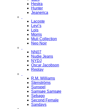
Hestra
Hunter
Jeanerica
Lacoste
Levi’s
Lois
Morris
Muli Collection
Neo Noir
NN07
Nudie Jeans
NYDJ
Oscar Jacobson
Replay
R.M. Williams
Stenströms
Sunspel
Samsøe Samsøe
Sebago
Second Female
Sandays