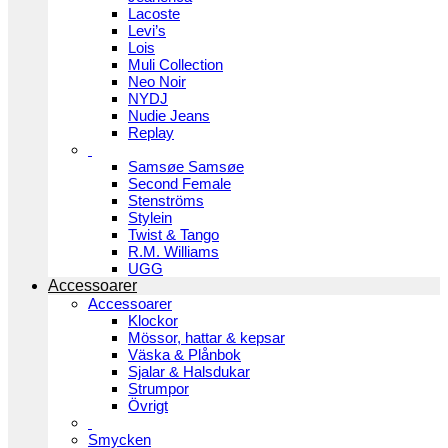
Lacoste
Levi’s
Lois
Muli Collection
Neo Noir
NYDJ
Nudie Jeans
Replay
Samsøe Samsøe
Second Female
Stenströms
Stylein
Twist & Tango
R.M. Williams
UGG
Accessoarer
Accessoarer
Klockor
Mössor, hattar & kepsar
Väska & Plånbok
Sjalar & Halsdukar
Strumpor
Övrigt
Smycken