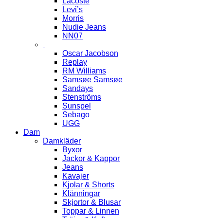
Lacoste
Levi’s
Morris
Nudie Jeans
NN07
Oscar Jacobson
Replay
RM Williams
Samsøe Samsøe
Sandays
Stenströms
Sunspel
Sebago
UGG
Dam
Damkläder
Byxor
Jackor & Kappor
Jeans
Kavajer
Kjolar & Shorts
Klänningar
Skjortor & Blusar
Toppar & Linnen