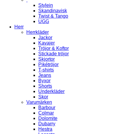
Stylein
Skandinavisk
Twist & Tango
UGG
Herr
Herrkläder
Jackor
Kavajer
Tröjor & Koftor
Stickade tröjor
Skjortor
Pikétröjor
T-shirts
Jeans
Byxor
Shorts
Underkläder
Skor
Varumärken
Barbour
Colmar
Dolomite
Dubarry
Hestra