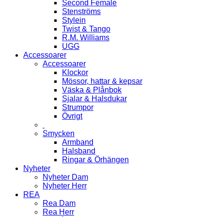
Second Female
Stenströms
Stylein
Twist & Tango
R.M. Williams
UGG
Accessoarer
Accessoarer
Klockor
Mössor, hattar & kepsar
Väska & Plånbok
Sjalar & Halsdukar
Strumpor
Övrigt
Smycken
Armband
Halsband
Ringar & Örhängen
Nyheter
Nyheter Dam
Nyheter Herr
REA
Rea Dam
Rea Herr