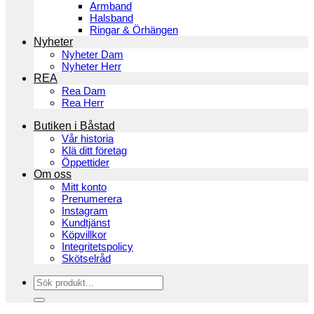
Armband
Halsband
Ringar & Örhängen
Nyheter
Nyheter Dam
Nyheter Herr
REA
Rea Dam
Rea Herr
Butiken i Båstad
Vår historia
Klä ditt företag
Öppettider
Om oss
Mitt konto
Prenumerera
Instagram
Kundtjänst
Köpvillkor
Integritetspolicy
Skötselråd
Sök
efter: