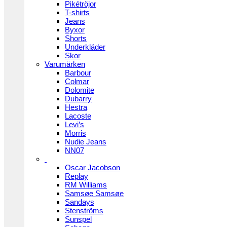
Pikétröjor
T-shirts
Jeans
Byxor
Shorts
Underkläder
Skor
Varumärken
Barbour
Colmar
Dolomite
Dubarry
Hestra
Lacoste
Levi’s
Morris
Nudie Jeans
NN07
Oscar Jacobson
Replay
RM Williams
Samsøe Samsøe
Sandays
Stenströms
Sunspel