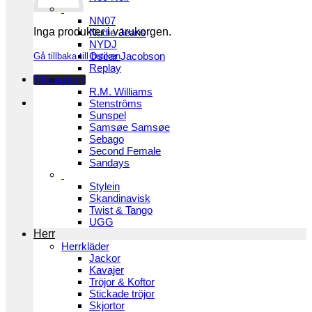
NN07
Inga produkter i varukorgen.
Nudie Jeans
NYDJ
Oscar Jacobson
Gå tillbaka till butiken
Replay
Till kassan
+
R.M. Williams
Stenströms
Sunspel
Samsøe Samsøe
Sebago
Second Female
Sandays
Stylein
Skandinavisk
Twist & Tango
UGG
Herr
Herrkläder
Jackor
Kavajer
Tröjor & Koftor
Stickade tröjor
Skjortor