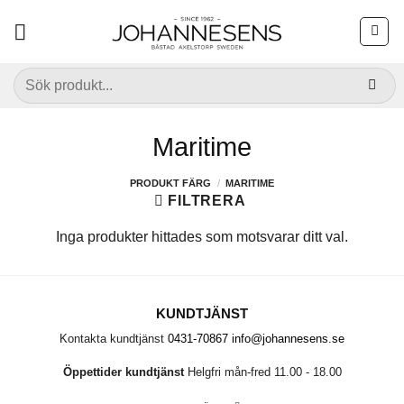
Skip
to
content
Sök
efter:
Maritime
PRODUKT FÄRG
/
MARITIME
FILTRERA
Inga produkter hittades som motsvarar ditt val.
KUNDTJÄNST
Kontakta kundtjänst
0431-70867
info@johannesens.se
Öppettider kundtjänst
Helgfri mån-fred 11.00 - 18.00