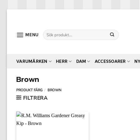
Skip
to
content
Sök
MENU
efter:
VARUMÄRKEN
HERR
DAM
ACCESSOARER
N
Brown
PRODUKT FÄRG
/
BROWN
FILTRERA