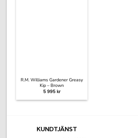
+
R.M. Williams Gardener Greasy
Kip – Brown
5 995
kr
KUNDTJÄNST