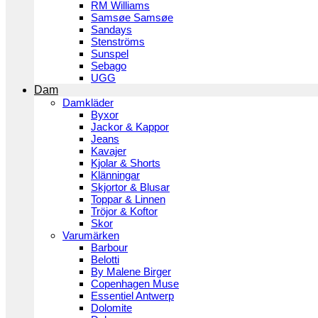
RM Williams
Samsøe Samsøe
Sandays
Stenströms
Sunspel
Sebago
UGG
Dam
Damkläder
Byxor
Jackor & Kappor
Jeans
Kavajer
Kjolar & Shorts
Klänningar
Skjortor & Blusar
Toppar & Linnen
Tröjor & Koftor
Skor
Varumärken
Barbour
Belotti
By Malene Birger
Copenhagen Muse
Essentiel Antwerp
Dolomite