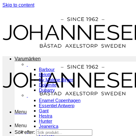
Skip to content
Varumärken
Barbour
Belotti
By Malene Birger
Dolomite
Dubarry
Enamel Copenhagen
Essentiel Antwerp
Gant
Menu
Hestra
Hunter
Menu
Jeanerica
Sök efter: