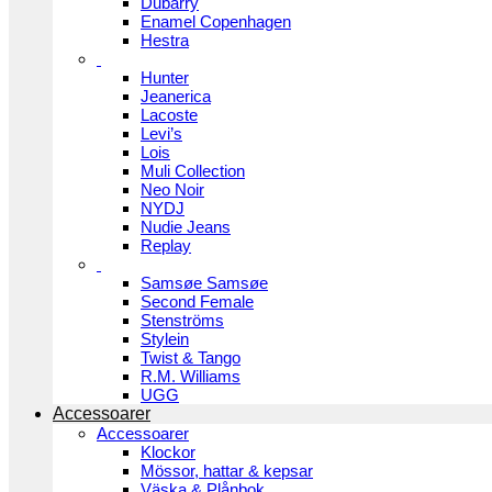
Dubarry
Enamel Copenhagen
Hestra
Hunter
Jeanerica
Lacoste
Levi’s
Lois
Muli Collection
Neo Noir
NYDJ
Nudie Jeans
Replay
Samsøe Samsøe
Second Female
Stenströms
Stylein
Twist & Tango
R.M. Williams
UGG
Accessoarer
Accessoarer
Klockor
Mössor, hattar & kepsar
Väska & Plånbok