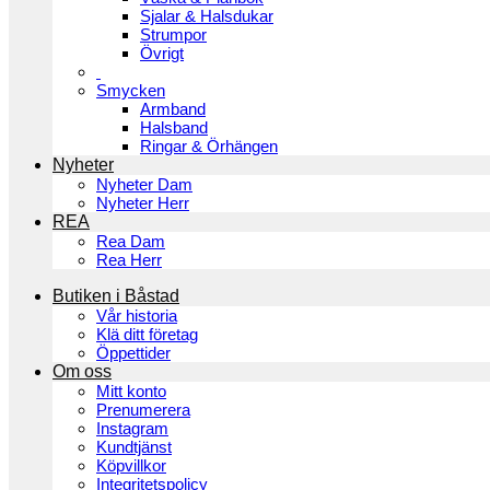
Sjalar & Halsdukar
Strumpor
Övrigt
Smycken
Armband
Halsband
Ringar & Örhängen
Nyheter
Nyheter Dam
Nyheter Herr
REA
Rea Dam
Rea Herr
Butiken i Båstad
Vår historia
Klä ditt företag
Öppettider
Om oss
Mitt konto
Prenumerera
Instagram
Kundtjänst
Köpvillkor
Integritetspolicy