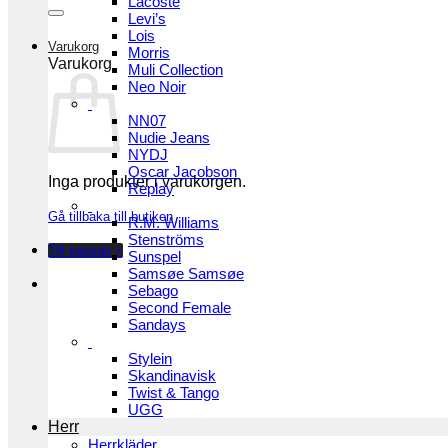
Lacoste
Levi’s
Lois
Varukorg
Morris
Varukorg
Muli Collection
Neo Noir
NN07
Nudie Jeans
NYDJ
Oscar Jacobson
Inga produkter i varukorgen.
Replay
Gå tillbaka till butiken
R.M. Williams
Stenströms
Till kassan
+
Sunspel
Samsøe Samsøe
Sebago
Second Female
Sandays
Stylein
Skandinavisk
Twist & Tango
UGG
Herr
Herrkläder