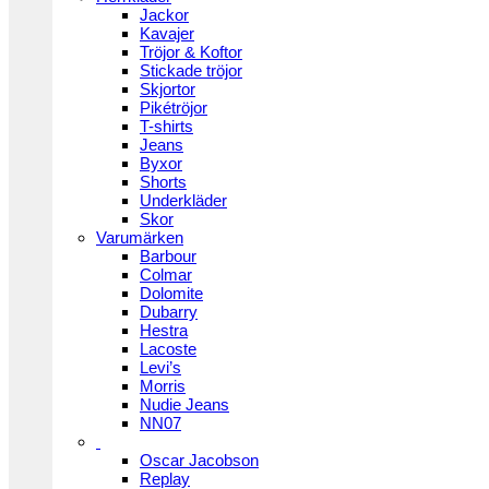
Jackor
Kavajer
Tröjor & Koftor
Stickade tröjor
Skjortor
Pikétröjor
T-shirts
Jeans
Byxor
Shorts
Underkläder
Skor
Varumärken
Barbour
Colmar
Dolomite
Dubarry
Hestra
Lacoste
Levi’s
Morris
Nudie Jeans
NN07
Oscar Jacobson
Replay