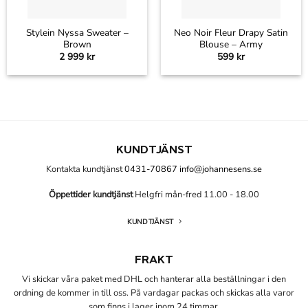
Stylein Nyssa Sweater –
Neo Noir Fleur Drapy Satin
Brown
Blouse – Army
2 999
kr
599
kr
KUNDTJÄNST
Kontakta kundtjänst
0431-70867
info@johannesens.se
Öppettider kundtjänst
Helgfri mån-fred 11.00 - 18.00
KUNDTJÄNST
FRAKT
Vi skickar våra paket med DHL och hanterar alla beställningar i den
ordning de kommer in till oss. På vardagar packas och skickas alla varor
som finns i lager inom 24 timmar.